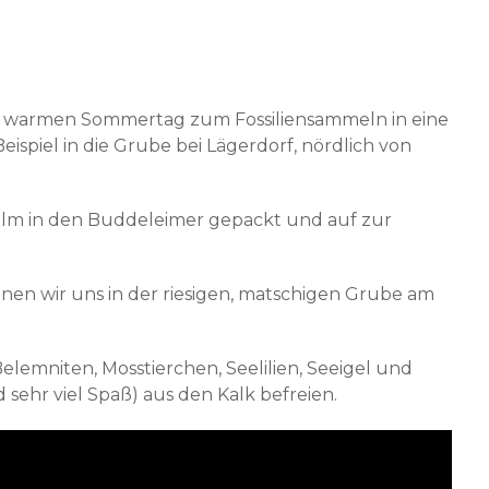
em warmen Sommertag zum Fossiliensammeln in eine
spiel in die Grube bei Lägerdorf, nördlich von
lm in den Buddeleimer gepackt und auf zur
n wir uns in der riesigen, matschigen Grube am
elemniten, Mosstierchen, Seelilien, Seeigel und
 sehr viel Spaß) aus den Kalk befreien.