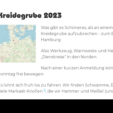
Kreidegrube 2023
Was gibt es Schöneres, als an ein
Kreidegrube aufzubrechen - zum Bei
Hamburg.
Also Werkzeug, Warnweste und He
„Dienstreise“ in den Norden.
Nach einer kurzen Anmeldung könne
Sonntag frei bewegen.
Es lohnt sich früh los zu fahren. Wir finden Schwämme, B
1)
viele Markasit-Knollen
, die wir Hammer und Meißel (und